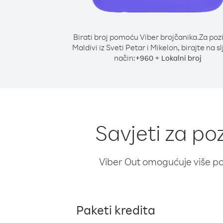
Birati broj pomoću Viber brojčanika.
Za poz
Maldivi iz Sveti Petar i Mikelon, birajte na s
način:
+
+
960
Lokalni broj
Savjeti za poz
Viber Out omogućuje više poz
Paketi kredita