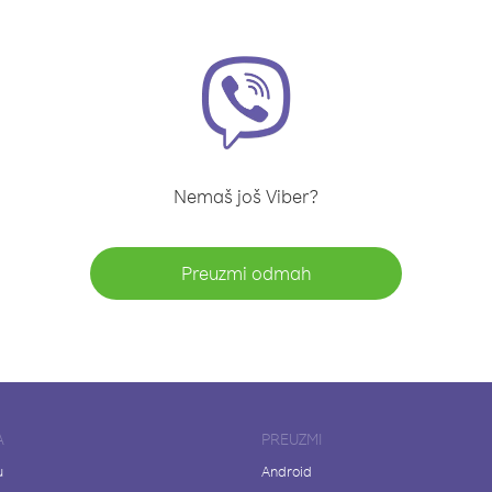
Nemaš još Viber?
Preuzmi odmah
A
PREUZMI
u
Android