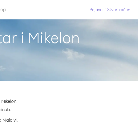
log
Prijava
ili
Stvori račun
tar i Mikelon
 Mikelon.
minutu.
a Maldivi.