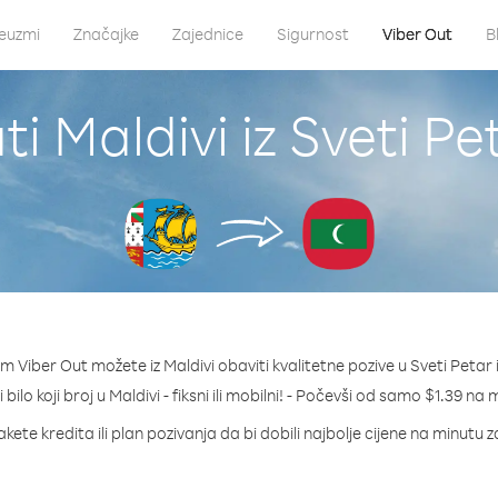
euzmi
Značajke
Zajednice
Sigurnost
Viber Out
B
i Maldivi iz Sveti Pe
m Viber Out možete iz Maldivi obaviti kvalitetne pozive u Sveti Petar i
 bilo koji broj u Maldivi - fiksni ili mobilni! - Počevši od samo $1.39 na 
kete kredita ili plan pozivanja da bi dobili najbolje cijene na minutu z