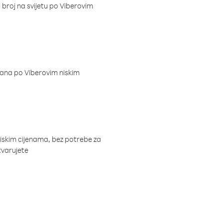
i broj na svijetu po Viberovim
dana po Viberovim niskim
niskim cijenama, bez potrebe za
tvarujete