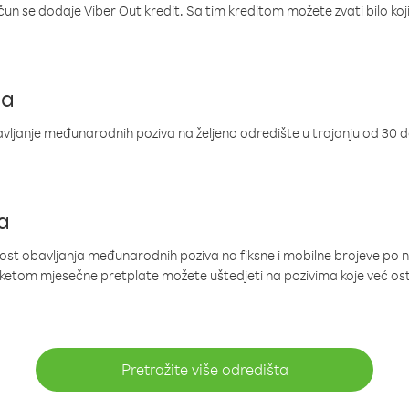
ačun se dodaje Viber Out kredit. Sa tim kreditom možete zvati bilo koj
ja
ljanje međunarodnih poziva na željeno odredište u trajanju od 30 
a
nost obavljanja međunarodnih poziva na fiksne i mobilne brojeve po 
paketom mjesečne pretplate možete uštedjeti na pozivima koje već os
Pretražite više odredišta