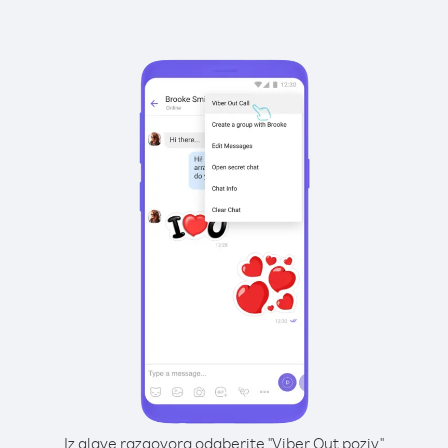
Iz glave razgovora odaberite "Viber Out poziv"