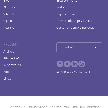
Blog
Središte marke
Sigurnost
Karijera
Viber Out
Uvjeti i pravila
Cijene
Pravila zaštite privatnosti
Podrška
Customer Complaints Code
PREUZMI
Hrvatski
Android
iPhone & iPad
Windows PC
Mac
©
2026
Viber Media S.à r.l.
Linux
Rakuten Viki
Rakuten Kobo
Rakuten Travel
Rakuten Marketing