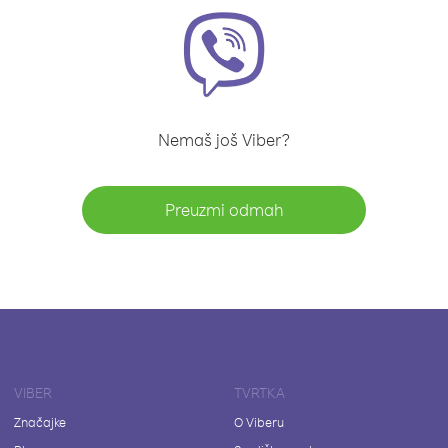
Nemaš još Viber?
Preuzmi odmah
VIBER
TVRTKA
Značajke
O Viberu