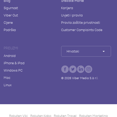
Blog
Središte marke
Sigurnost
Karijera
Viber Out
Uvjeti i pravila
Cijene
Pravila zaštite privatnosti
Podrška
Customer Complaints Code
PREUZMI
Hrvatski
Android
iPhone & iPad
Windows PC
Mac
©
2026
Viber Media S.à r.l.
Linux
Rakuten Viki
Rakuten Kobo
Rakuten Travel
Rakuten Marketing