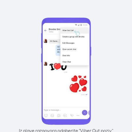
Iz glave razgovora odaberite "Viber Out poziv"