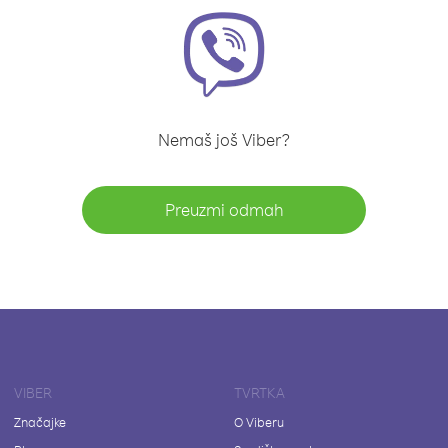
Nemaš još Viber?
Preuzmi odmah
VIBER
TVRTKA
Značajke
O Viberu