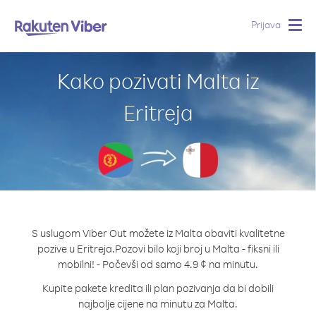
Prijava
Togg
navig
Kako pozivati Malta iz
Eritreja
S uslugom Viber Out možete iz Malta obaviti kvalitetne
pozive u Eritreja.
Pozovi bilo koji broj u Malta - fiksni ili
mobilni! - Počevši od samo 4.9 ¢ na minutu.
Kupite pakete kredita ili plan pozivanja da bi dobili
najbolje cijene na minutu za Malta.