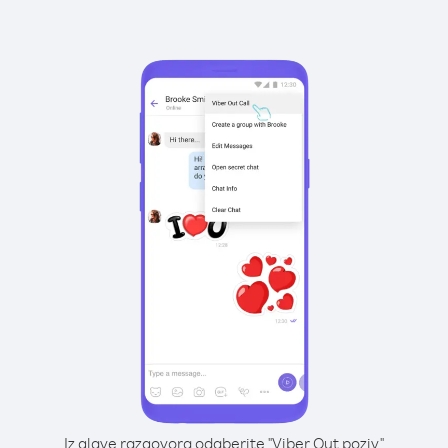
Iz glave razgovora odaberite "Viber Out poziv"