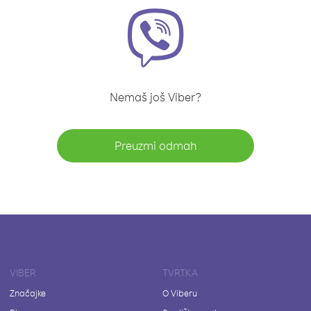
Nemaš još Viber?
Preuzmi odmah
VIBER
TVRTKA
Značajke
O Viberu