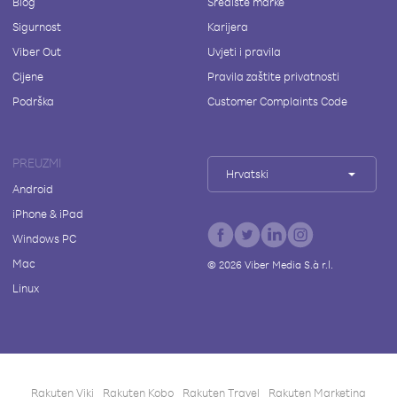
Blog
Središte marke
Sigurnost
Karijera
Viber Out
Uvjeti i pravila
Cijene
Pravila zaštite privatnosti
Podrška
Customer Complaints Code
PREUZMI
Hrvatski
Android
iPhone & iPad
Windows PC
Mac
©
2026
Viber Media S.à r.l.
Linux
Rakuten Viki
Rakuten Kobo
Rakuten Travel
Rakuten Marketing