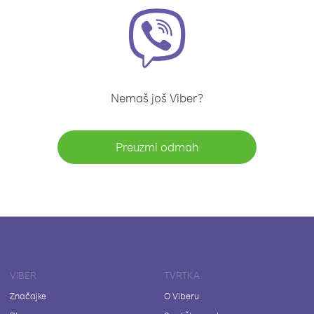
Nemaš još Viber?
Preuzmi odmah
VIBER
TVRTKA
Značajke
O Viberu