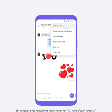
Iz glave razgovora odaberite "Viber Out poziv"