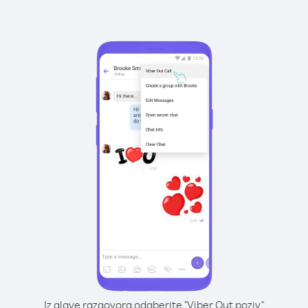
Iz glave razgovora odaberite "Viber Out poziv"