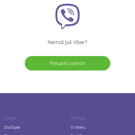
Nemaš još Viber?
Preuzmi odmah
VIBER
TVRTKA
Značajke
O Viberu