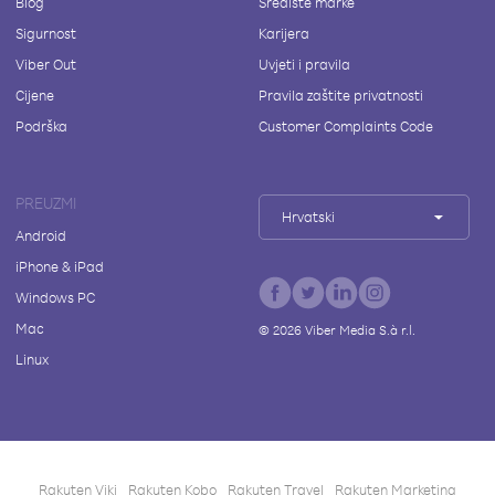
Blog
Središte marke
Sigurnost
Karijera
Viber Out
Uvjeti i pravila
Cijene
Pravila zaštite privatnosti
Podrška
Customer Complaints Code
PREUZMI
Hrvatski
Android
iPhone & iPad
Windows PC
Mac
©
2026
Viber Media S.à r.l.
Linux
Rakuten Viki
Rakuten Kobo
Rakuten Travel
Rakuten Marketing