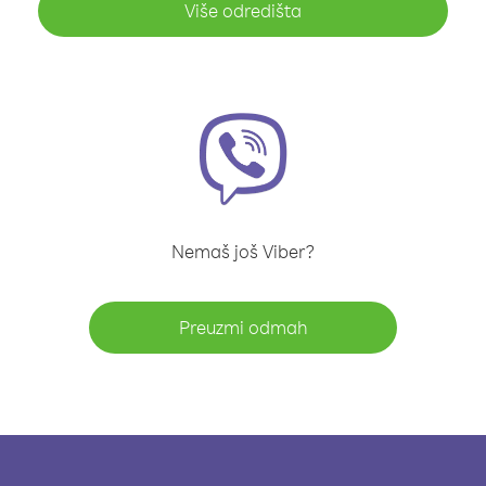
Više odredišta
Nemaš još Viber?
Preuzmi odmah