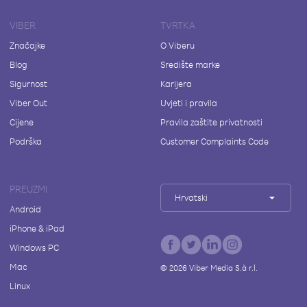
VIBER
TVRTKA
Značajke
O Viberu
Blog
Središte marke
Sigurnost
Karijera
Viber Out
Uvjeti i pravila
Cijene
Pravila zaštite privatnosti
Podrška
Customer Complaints Code
PREUZMI
Hrvatski
Android
iPhone & iPad
Windows PC
Mac
©
2026
Viber Media S.à r.l.
Linux