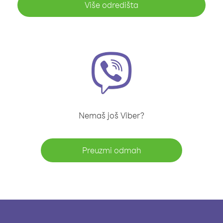
Više odredišta
Nemaš još Viber?
Preuzmi odmah