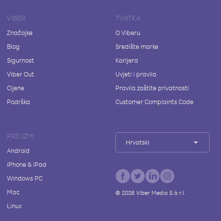
VIBER
TVRTKA
Značajke
O Viberu
Blog
Središte marke
Sigurnost
Karijera
Viber Out
Uvjeti i pravila
Cijene
Pravila zaštite privatnosti
Podrška
Customer Complaints Code
PREUZMI
Hrvatski
Android
iPhone & iPad
Windows PC
Mac
©
2026
Viber Media S.à r.l.
Linux