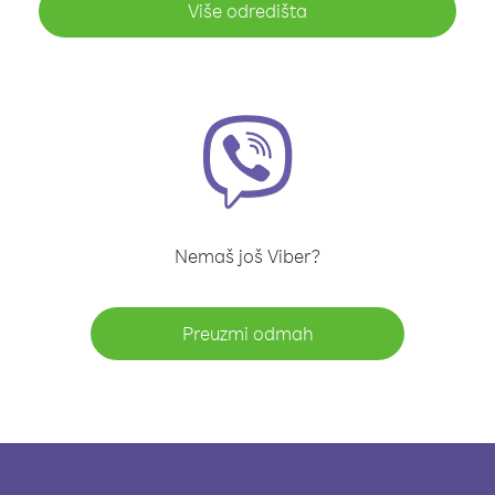
Više odredišta
Nemaš još Viber?
Preuzmi odmah