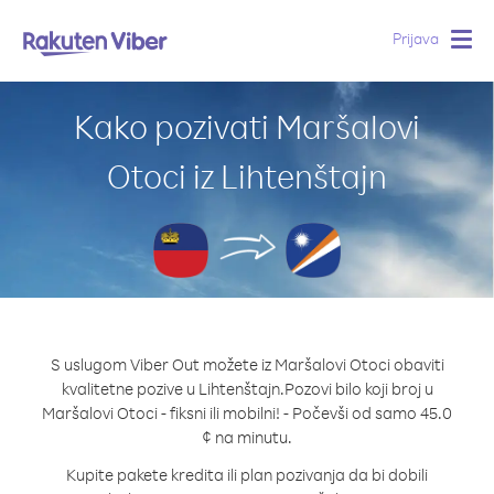
Prijava
Togg
navig
Kako pozivati Maršalovi
Otoci iz Lihtenštajn
S uslugom Viber Out možete iz Maršalovi Otoci obaviti
kvalitetne pozive u Lihtenštajn.
Pozovi bilo koji broj u
Maršalovi Otoci - fiksni ili mobilni! - Počevši od samo 45.0
¢ na minutu.
Kupite pakete kredita ili plan pozivanja da bi dobili