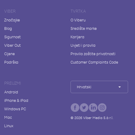
VIBER
TVRTKA
Značajke
O Viberu
Blog
Središte marke
Sigurnost
Karijera
Viber Out
Uvjeti i pravila
Cijene
Pravila zaštite privatnosti
Podrška
Customer Complaints Code
PREUZMI
Hrvatski
Android
iPhone & iPad
Windows PC
Mac
©
2026
Viber Media S.à r.l.
Linux