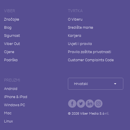
VIBER
TVRTKA
Značajke
O Viberu
Blog
Središte marke
Sigurnost
Karijera
Viber Out
Uvjeti i pravila
Cijene
Pravila zaštite privatnosti
Podrška
Customer Complaints Code
PREUZMI
Hrvatski
Android
iPhone & iPad
Windows PC
Mac
©
2026
Viber Media S.à r.l.
Linux