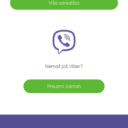
Više odredišta
Nemaš još Viber?
Preuzmi odmah