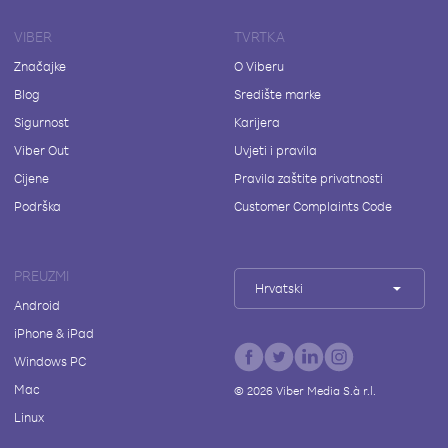
VIBER
TVRTKA
Značajke
O Viberu
Blog
Središte marke
Sigurnost
Karijera
Viber Out
Uvjeti i pravila
Cijene
Pravila zaštite privatnosti
Podrška
Customer Complaints Code
PREUZMI
Hrvatski
Android
iPhone & iPad
Windows PC
Mac
©
2026
Viber Media S.à r.l.
Linux