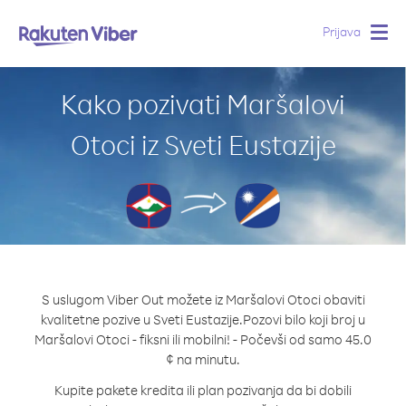
Prijava
Togg
navig
Kako pozivati Maršalovi
Otoci iz Sveti Eustazije
S uslugom Viber Out možete iz Maršalovi Otoci obaviti
kvalitetne pozive u Sveti Eustazije.
Pozovi bilo koji broj u
Maršalovi Otoci - fiksni ili mobilni! - Počevši od samo 45.0
¢ na minutu.
Kupite pakete kredita ili plan pozivanja da bi dobili