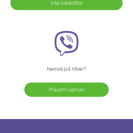
Više odredišta
Nemaš još Viber?
Preuzmi odmah