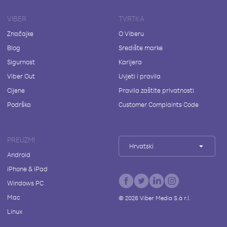
VIBER
TVRTKA
Značajke
O Viberu
Blog
Središte marke
Sigurnost
Karijera
Viber Out
Uvjeti i pravila
Cijene
Pravila zaštite privatnosti
Podrška
Customer Complaints Code
PREUZMI
Hrvatski
Android
iPhone & iPad
Windows PC
Mac
©
2026
Viber Media S.à r.l.
Linux