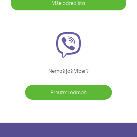
Više odredišta
Nemaš još Viber?
Preuzmi odmah