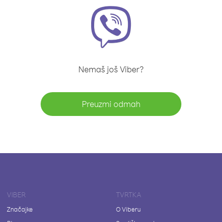
Nemaš još Viber?
Preuzmi odmah
VIBER
TVRTKA
Značajke
O Viberu