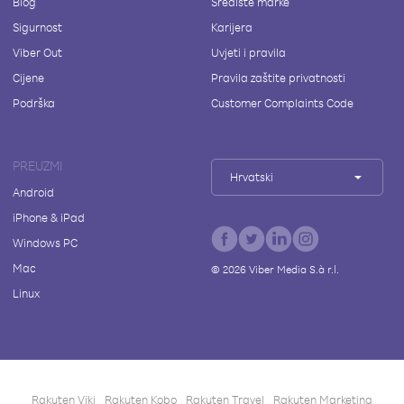
Blog
Središte marke
Sigurnost
Karijera
Viber Out
Uvjeti i pravila
Cijene
Pravila zaštite privatnosti
Podrška
Customer Complaints Code
PREUZMI
Hrvatski
Android
iPhone & iPad
Windows PC
Mac
©
2026
Viber Media S.à r.l.
Linux
Rakuten Viki
Rakuten Kobo
Rakuten Travel
Rakuten Marketing