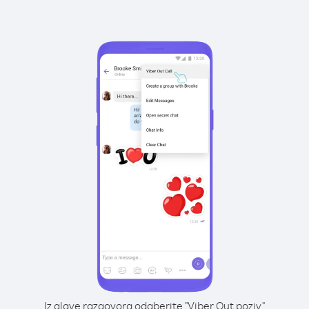
Iz glave razgovora odaberite "Viber Out poziv"