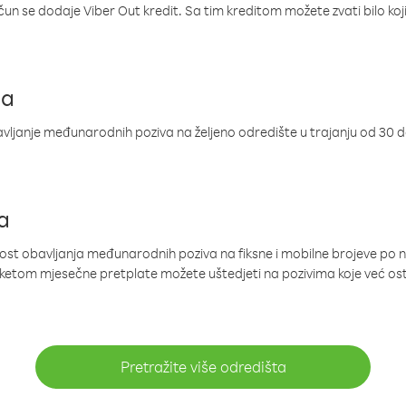
ačun se dodaje Viber Out kredit. Sa tim kreditom možete zvati bilo koj
ja
ljanje međunarodnih poziva na željeno odredište u trajanju od 30 
a
nost obavljanja međunarodnih poziva na fiksne i mobilne brojeve po 
paketom mjesečne pretplate možete uštedjeti na pozivima koje već os
Pretražite više odredišta