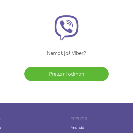
Nemaš još Viber?
Preuzmi odmah
A
PREUZMI
u
Android