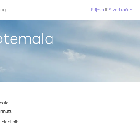
log
Prijava
ili
Stvori račun
vatemala
mala.
 minutu.
 Martinik.