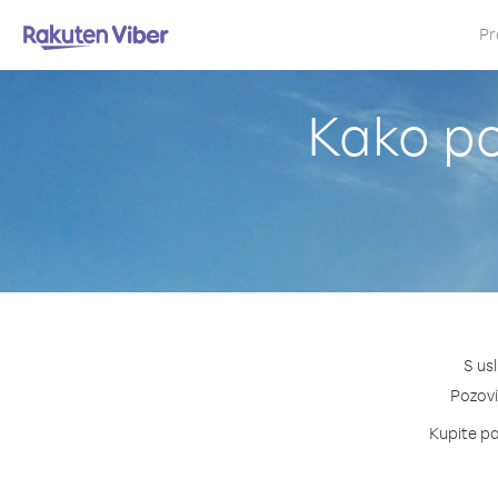
Pr
Kako po
S us
Pozovi 
Kupite pa