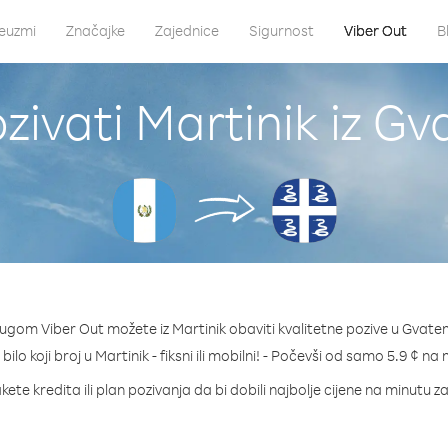
euzmi
Značajke
Zajednice
Sigurnost
Viber Out
B
zivati Martinik iz G
lugom Viber Out možete iz Martinik obaviti kvalitetne pozive u Gvate
bilo koji broj u Martinik - fiksni ili mobilni! - Počevši od samo 5.9 ¢ na
kete kredita ili plan pozivanja da bi dobili najbolje cijene na minutu za