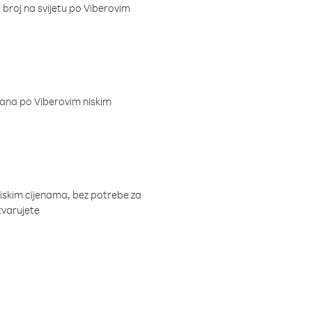
i broj na svijetu po Viberovim
dana po Viberovim niskim
niskim cijenama, bez potrebe za
tvarujete