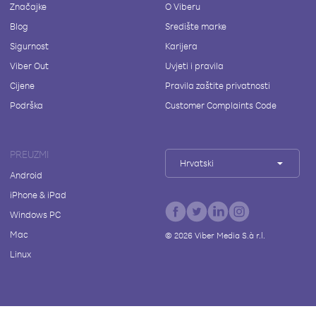
Značajke
O Viberu
Blog
Središte marke
Sigurnost
Karijera
Viber Out
Uvjeti i pravila
Cijene
Pravila zaštite privatnosti
Podrška
Customer Complaints Code
PREUZMI
Hrvatski
Android
iPhone & iPad
Windows PC
Mac
©
2026
Viber Media S.à r.l.
Linux