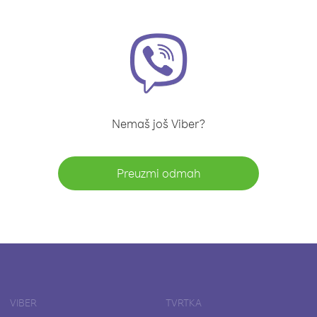
Nemaš još Viber?
Preuzmi odmah
VIBER
TVRTKA