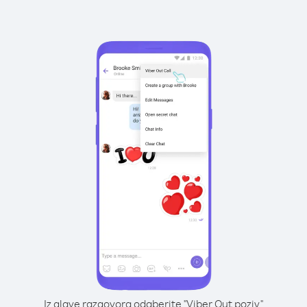
Iz glave razgovora odaberite "Viber Out poziv"