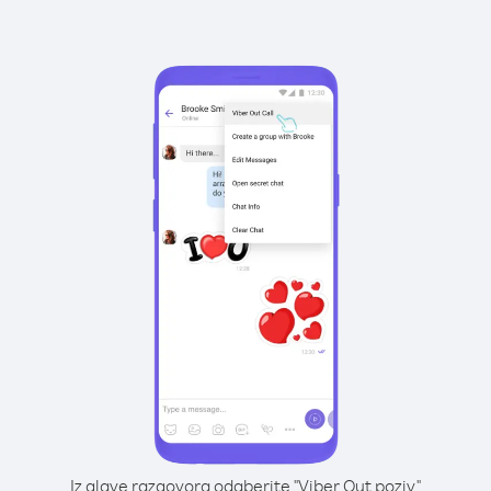
Iz glave razgovora odaberite "Viber Out poziv"