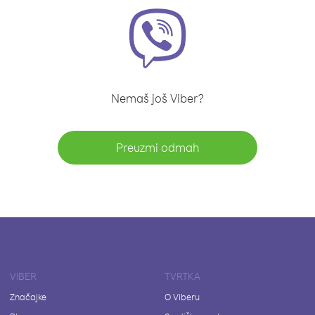
Nemaš još Viber?
Preuzmi odmah
VIBER
TVRTKA
Značajke
O Viberu