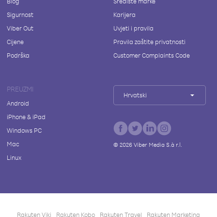
Blog
Središte marke
Sigurnost
Karijera
Viber Out
Uvjeti i pravila
Cijene
Pravila zaštite privatnosti
Podrška
Customer Complaints Code
PREUZMI
Hrvatski
Android
iPhone & iPad
Windows PC
Mac
©
2026
Viber Media S.à r.l.
Linux
Rakuten Viki
Rakuten Kobo
Rakuten Travel
Rakuten Marketing