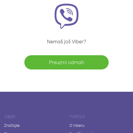
Nemaš još Viber?
Preuzmi odmah
VIBER
TVRTKA
Značajke
O Viberu