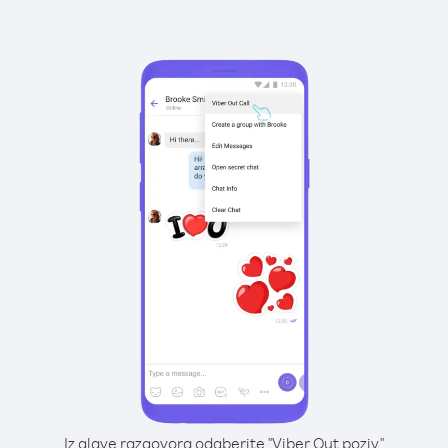
Iz glave razgovora odaberite "Viber Out poziv"