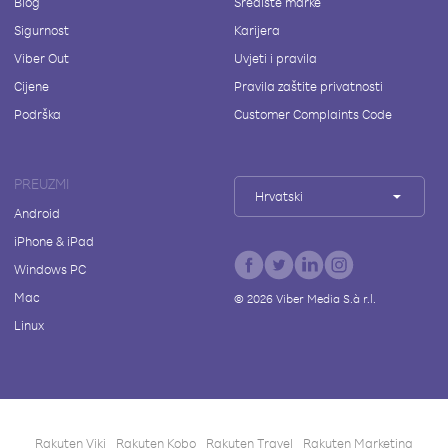
Blog
Središte marke
Sigurnost
Karijera
Viber Out
Uvjeti i pravila
Cijene
Pravila zaštite privatnosti
Podrška
Customer Complaints Code
PREUZMI
Hrvatski
Android
iPhone & iPad
Windows PC
Mac
©
2026
Viber Media S.à r.l.
Linux
Rakuten Viki
Rakuten Kobo
Rakuten Travel
Rakuten Marketing