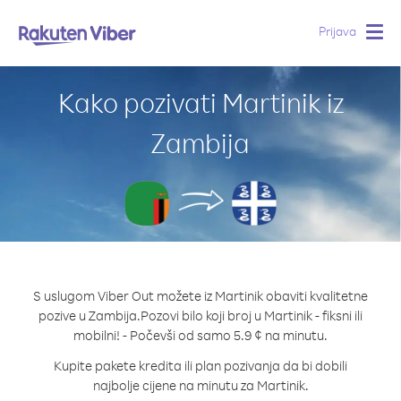
Prijava
Togg
navig
Kako pozivati Martinik iz
Zambija
S uslugom Viber Out možete iz Martinik obaviti kvalitetne
pozive u Zambija.
Pozovi bilo koji broj u Martinik - fiksni ili
mobilni! - Počevši od samo 5.9 ¢ na minutu.
Kupite pakete kredita ili plan pozivanja da bi dobili
najbolje cijene na minutu za Martinik.