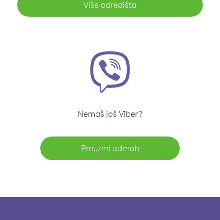
Više odredišta
Nemaš još Viber?
Preuzmi odmah