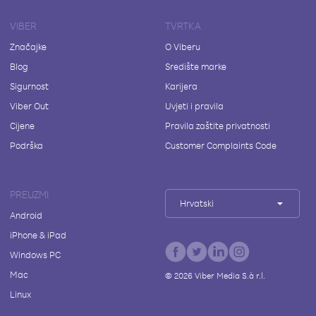
VIBER
TVRTKA
Značajke
O Viberu
Blog
Središte marke
Sigurnost
Karijera
Viber Out
Uvjeti i pravila
Cijene
Pravila zaštite privatnosti
Podrška
Customer Complaints Code
PREUZMI
Hrvatski
Android
iPhone & iPad
Windows PC
Mac
©
2026
Viber Media S.à r.l.
Linux