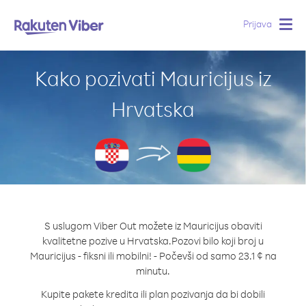
Prijava
Togg
navig
Kako pozivati Mauricijus iz
Hrvatska
S uslugom Viber Out možete iz Mauricijus obaviti
kvalitetne pozive u Hrvatska.
Pozovi bilo koji broj u
Mauricijus - fiksni ili mobilni! - Počevši od samo 23.1 ¢ na
minutu.
Kupite pakete kredita ili plan pozivanja da bi dobili