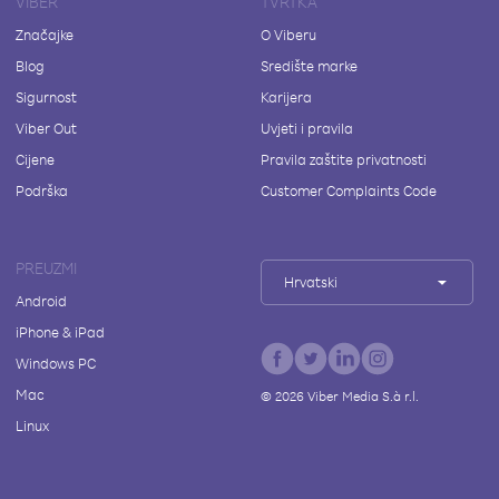
VIBER
TVRTKA
Značajke
O Viberu
Blog
Središte marke
Sigurnost
Karijera
Viber Out
Uvjeti i pravila
Cijene
Pravila zaštite privatnosti
Podrška
Customer Complaints Code
PREUZMI
Hrvatski
Android
iPhone & iPad
Windows PC
Mac
©
2026
Viber Media S.à r.l.
Linux