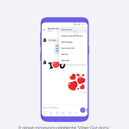
Iz glave razgovora odaberite "Viber Out poziv"