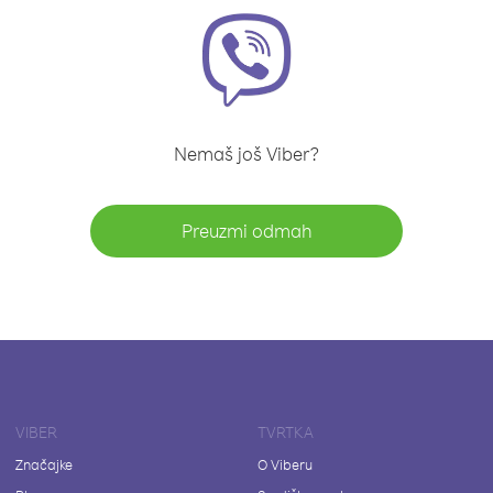
Nemaš još Viber?
Preuzmi odmah
VIBER
TVRTKA
Značajke
O Viberu