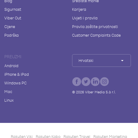
Blog
Središte marke
Sigurnost
Karijera
Viber Out
Uvjeti i pravila
Cijene
Pravila zaštite privatnosti
Podrška
Customer Complaints Code
PREUZMI
Hrvatski
Android
iPhone & iPad
Windows PC
Mac
©
2026
Viber Media S.à r.l.
Linux
Rakuten Viki
Rakuten Kobo
Rakuten Travel
Rakuten Marketing