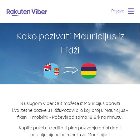
Prijava
Togg
navig
Kako pozivati Mauricijus iz
Fidži
S uslugom Viber Out možete iz Mauricijus obaviti
kvalitetne pozive u Fidži.
Pozovi bilo koji broj u Mauricijus -
fiksni ili mobilni! - Počevši od samo 18.5 ¢ na minutu.
Kupite pakete kredita ili plan pozivanja da bi dobili
najbolje cijene na minutu za Mauricijus.