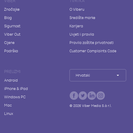
VIBER
TVRTKA
Značajke
O Viberu
Blog
Središte marke
Sigurnost
Karijera
Viber Out
Uvjeti i pravila
Cijene
Pravila zaštite privatnosti
Podrška
Customer Complaints Code
PREUZMI
Hrvatski
Android
iPhone & iPad
Windows PC
Mac
©
2026
Viber Media S.à r.l.
Linux