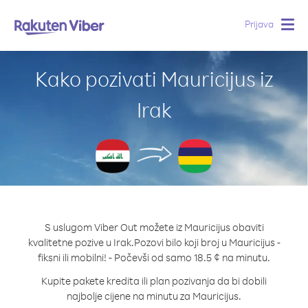
Prijava
Togg
navig
Kako pozivati Mauricijus iz
Irak
S uslugom Viber Out možete iz Mauricijus obaviti
kvalitetne pozive u Irak.
Pozovi bilo koji broj u Mauricijus -
fiksni ili mobilni! - Počevši od samo 18.5 ¢ na minutu.
Kupite pakete kredita ili plan pozivanja da bi dobili
najbolje cijene na minutu za Mauricijus.