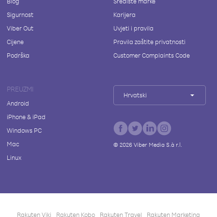
Blog
Središte marke
Sigurnost
Karijera
Viber Out
Uvjeti i pravila
Cijene
Pravila zaštite privatnosti
Podrška
Customer Complaints Code
PREUZMI
Hrvatski
Android
iPhone & iPad
Windows PC
Mac
©
2026
Viber Media S.à r.l.
Linux
Rakuten Viki
Rakuten Kobo
Rakuten Travel
Rakuten Marketing