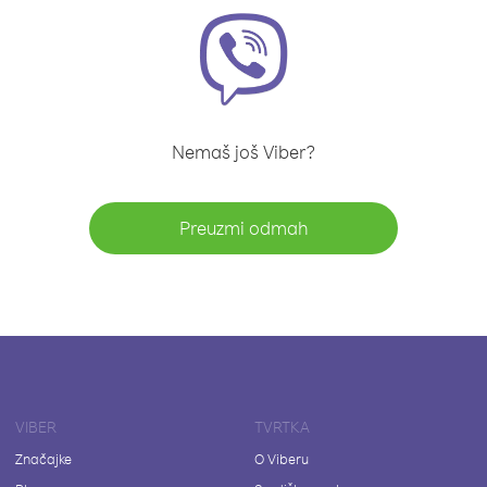
Nemaš još Viber?
Preuzmi odmah
VIBER
TVRTKA
Značajke
O Viberu