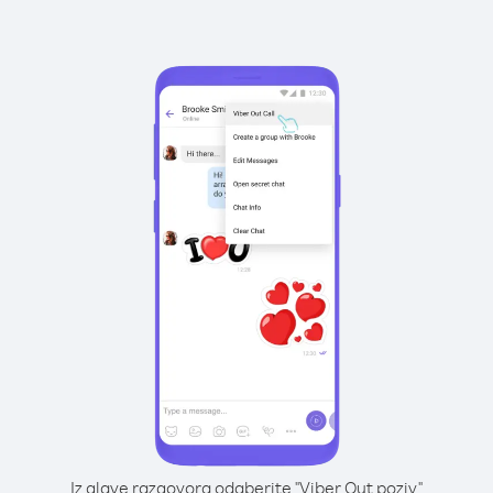
Iz glave razgovora odaberite "Viber Out poziv"