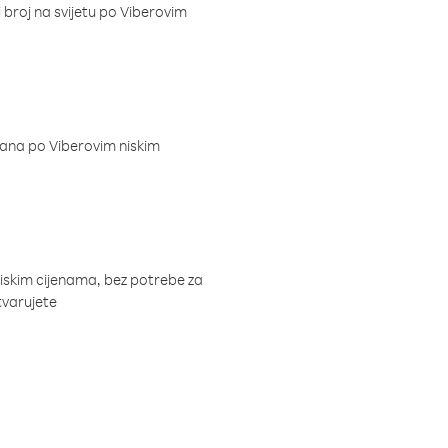
i broj na svijetu po Viberovim
dana po Viberovim niskim
niskim cijenama, bez potrebe za
tvarujete