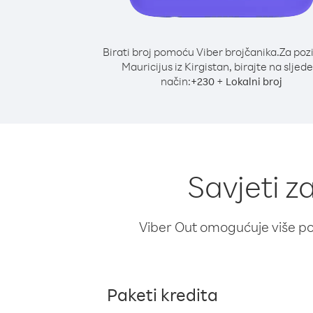
Birati broj pomoću Viber brojčanika.
Za poz
Mauricijus iz Kirgistan, birajte na sljede
način:
+
+
230
Lokalni broj
Savjeti z
Viber Out omogućuje više poz
Paketi kredita