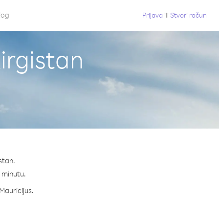
log
Prijava
ili
Stvori račun
irgistan
stan.
a minutu.
 Mauricijus.