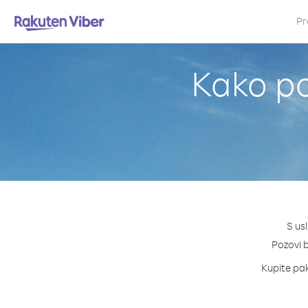
Pr
Kako po
S us
Pozovi b
Kupite pake