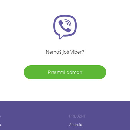
Nemaš još Viber?
Preuzmi odmah
A
PREUZMI
u
Android