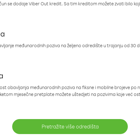
ačun se dodaje Viber Out kredit. Sa tim kreditom možete zvati bilo koj
ja
ljanje međunarodnih poziva na željeno odredište u trajanju od 30 
a
nost obavljanja međunarodnih poziva na fiksne i mobilne brojeve po 
paketom mjesečne pretplate možete uštedjeti na pozivima koje već os
Pretražite više odredišta