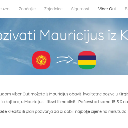
euzmi
Značajke
Zajednice
Sigurnost
Viber Out
B
zivati Mauricijus iz K
lugom Viber Out možete iz Mauricijus obaviti kvalitetne pozive u Kirgi
ilo koji broj u Mauricijus - fiksni ili mobilni! - Počevši od samo 18.5 ¢ n
te kredita ili plan pozivanja da bi dobili najbolje cijene na minutu za