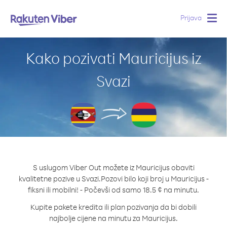
Prijava
Togg
navig
Kako pozivati Mauricijus iz
Svazi
S uslugom Viber Out možete iz Mauricijus obaviti
kvalitetne pozive u Svazi.
Pozovi bilo koji broj u Mauricijus -
fiksni ili mobilni! - Počevši od samo 18.5 ¢ na minutu.
Kupite pakete kredita ili plan pozivanja da bi dobili
najbolje cijene na minutu za Mauricijus.