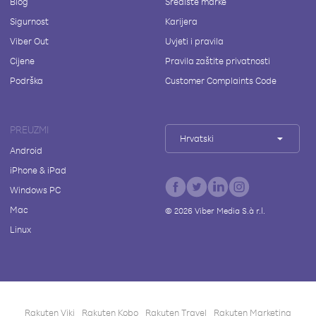
Blog
Središte marke
Sigurnost
Karijera
Viber Out
Uvjeti i pravila
Cijene
Pravila zaštite privatnosti
Podrška
Customer Complaints Code
PREUZMI
Hrvatski
Android
iPhone & iPad
Windows PC
Mac
©
2026
Viber Media S.à r.l.
Linux
Rakuten Viki
Rakuten Kobo
Rakuten Travel
Rakuten Marketing