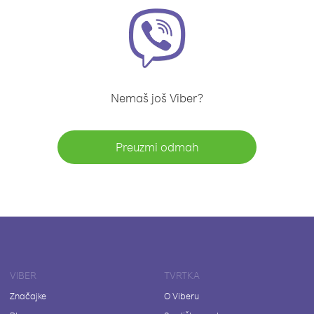
Nemaš još Viber?
Preuzmi odmah
VIBER
TVRTKA
Značajke
O Viberu