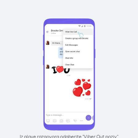
Iz glave razgovora odaberite "Viber Out poziv"