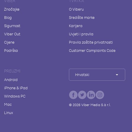
VIBER
TVRTKA
Značajke
O Viberu
Blog
Središte marke
Sigurnost
Karijera
Viber Out
Uvjeti i pravila
Cijene
Pravila zaštite privatnosti
Podrška
Customer Complaints Code
PREUZMI
Hrvatski
Android
iPhone & iPad
Windows PC
Mac
©
2026
Viber Media S.à r.l.
Linux