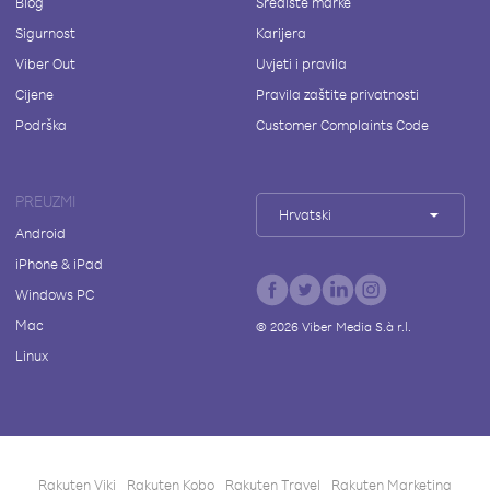
Blog
Središte marke
Sigurnost
Karijera
Viber Out
Uvjeti i pravila
Cijene
Pravila zaštite privatnosti
Podrška
Customer Complaints Code
PREUZMI
Hrvatski
Android
iPhone & iPad
Windows PC
Mac
©
2026
Viber Media S.à r.l.
Linux
Rakuten Viki
Rakuten Kobo
Rakuten Travel
Rakuten Marketing