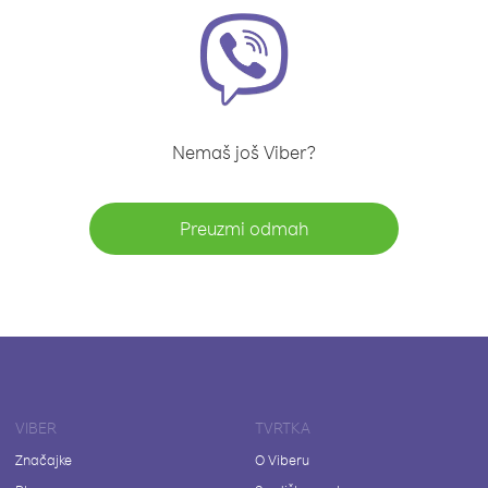
Nemaš još Viber?
Preuzmi odmah
VIBER
TVRTKA
Značajke
O Viberu