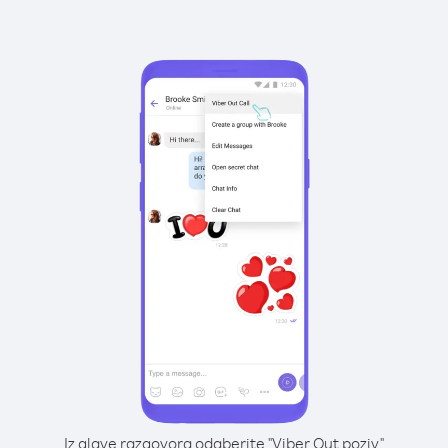
Iz glave razgovora odaberite "Viber Out poziv"