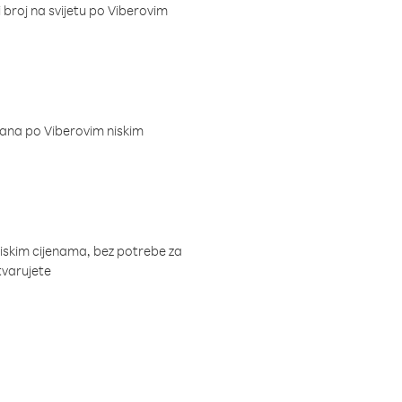
i broj na svijetu po Viberovim
dana po Viberovim niskim
niskim cijenama, bez potrebe za
tvarujete