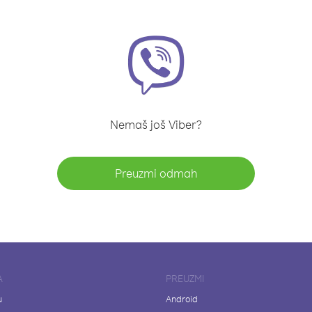
Nemaš još Viber?
Preuzmi odmah
A
PREUZMI
u
Android