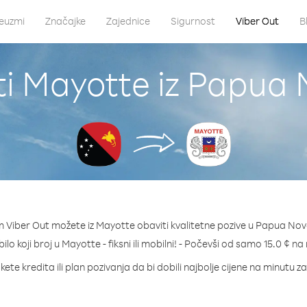
euzmi
Značajke
Zajednice
Sigurnost
Viber Out
B
ti Mayotte iz Papua 
 Viber Out možete iz Mayotte obaviti kvalitetne pozive u Papua Nov
bilo koji broj u Mayotte - fiksni ili mobilni! - Počevši od samo 15.0 ¢ na
ete kredita ili plan pozivanja da bi dobili najbolje cijene na minutu 