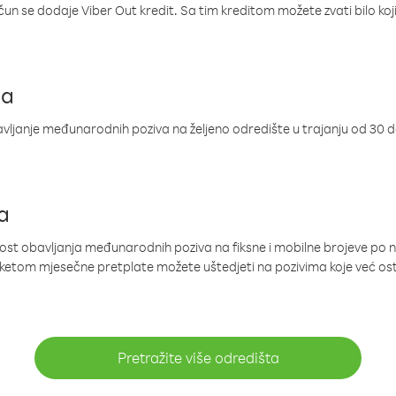
ačun se dodaje Viber Out kredit. Sa tim kreditom možete zvati bilo koj
ja
ljanje međunarodnih poziva na željeno odredište u trajanju od 30 
a
nost obavljanja međunarodnih poziva na fiksne i mobilne brojeve po 
paketom mjesečne pretplate možete uštedjeti na pozivima koje već os
Pretražite više odredišta