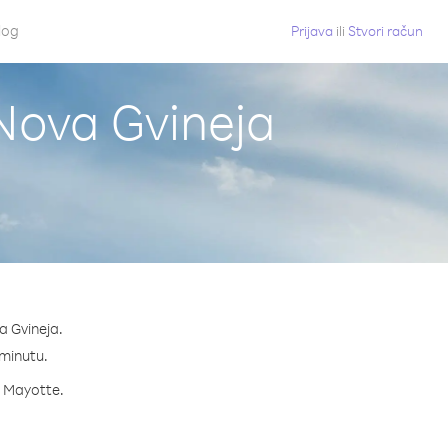
log
Prijava
ili
Stvori račun
Nova Gvineja
a Gvineja.
 minutu.
za Mayotte.