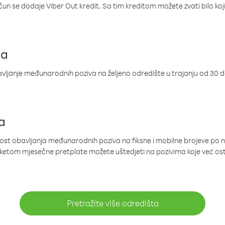
ačun se dodaje Viber Out kredit. Sa tim kreditom možete zvati bilo koj
ja
ljanje međunarodnih poziva na željeno odredište u trajanju od 30 
a
nost obavljanja međunarodnih poziva na fiksne i mobilne brojeve po 
paketom mjesečne pretplate možete uštedjeti na pozivima koje već os
Pretražite više odredišta