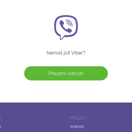
Nemaš još Viber?
Preuzmi odmah
A
PREUZMI
u
Android