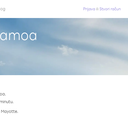
log
Prijava
ili
Stvori račun
 Samoa
moa.
 minutu.
za Mayotte.