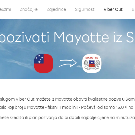
euzmi
Značajke
Zajednice
Sigurnost
Viber Out
B
pozivati Mayotte iz
slugom Viber Out možete iz Mayotte obaviti kvalitetne pozive u Sa
bilo koji broj u Mayotte - fiksni ili mobilni! - Počevši od samo 15.0 ¢ na
ete kredita ili plan pozivanja da bi dobili najbolje cijene na minutu 