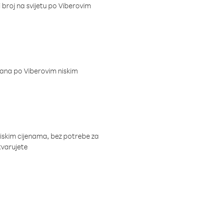
i broj na svijetu po Viberovim
dana po Viberovim niskim
niskim cijenama, bez potrebe za
tvarujete