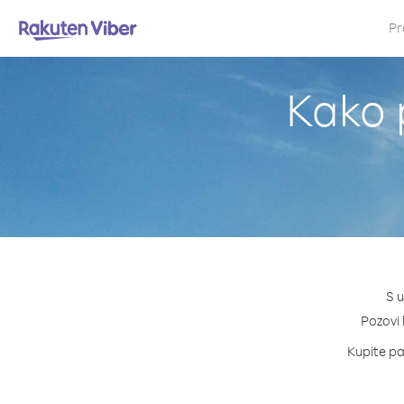
Pr
Kako 
S u
Pozovi 
Kupite pak