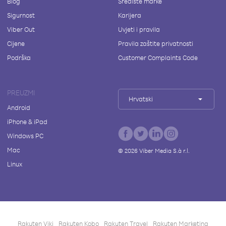
Blog
Središte marke
Sigurnost
Karijera
Viber Out
Uvjeti i pravila
Cijene
Pravila zaštite privatnosti
Podrška
Customer Complaints Code
PREUZMI
Hrvatski
Android
iPhone & iPad
Windows PC
Mac
©
2026
Viber Media S.à r.l.
Linux
Rakuten Viki
Rakuten Kobo
Rakuten Travel
Rakuten Marketing