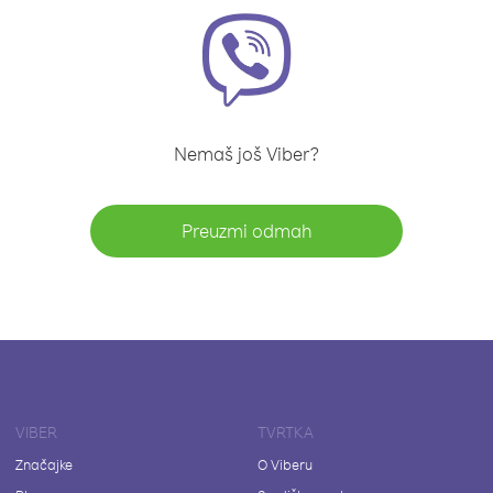
Nemaš još Viber?
Preuzmi odmah
VIBER
TVRTKA
Značajke
O Viberu