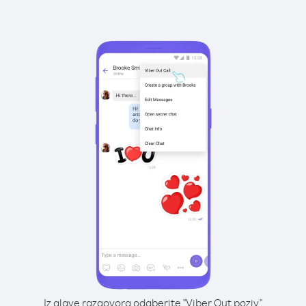
Iz glave razgovora odaberite "Viber Out poziv"