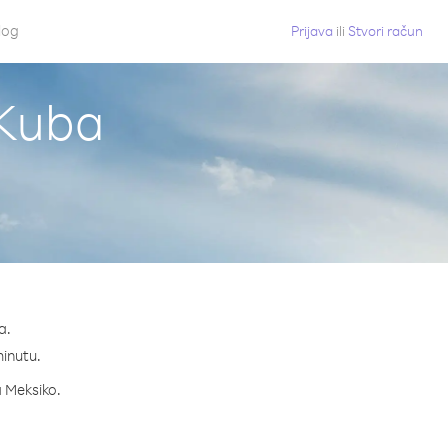
log
Prijava
ili
Stvori račun
 Kuba
a.
minutu.
a Meksiko.