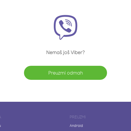
Nemaš još Viber?
Preuzmi odmah
A
PREUZMI
u
Android