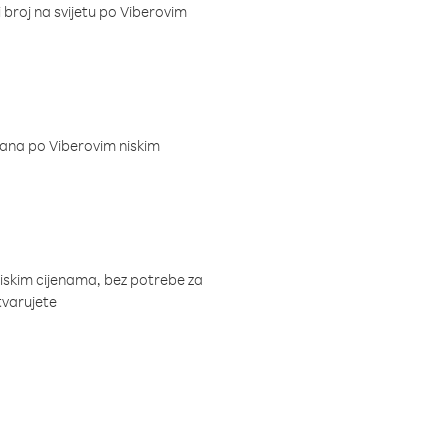
i broj na svijetu po Viberovim
dana po Viberovim niskim
niskim cijenama, bez potrebe za
tvarujete