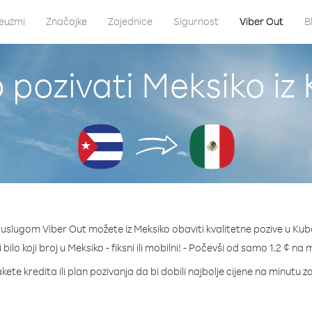
euzmi
Značajke
Zajednice
Sigurnost
Viber Out
B
 pozivati Meksiko iz
 uslugom Viber Out možete iz Meksiko obaviti kvalitetne pozive u Kub
 bilo koji broj u Meksiko - fiksni ili mobilni! - Počevši od samo 1.2 ¢ na 
kete kredita ili plan pozivanja da bi dobili najbolje cijene na minutu z