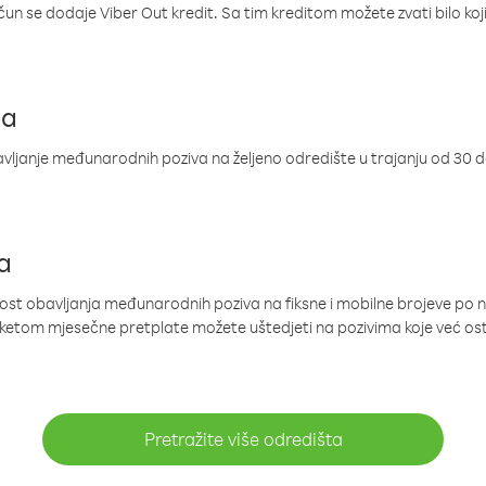
ačun se dodaje Viber Out kredit. Sa tim kreditom možete zvati bilo koj
ja
ljanje međunarodnih poziva na željeno odredište u trajanju od 30 
a
nost obavljanja međunarodnih poziva na fiksne i mobilne brojeve po 
paketom mjesečne pretplate možete uštedjeti na pozivima koje već os
Pretražite više odredišta