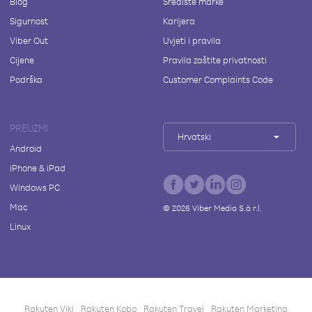
Blog
Središte marke
Sigurnost
Karijera
Viber Out
Uvjeti i pravila
Cijene
Pravila zaštite privatnosti
Podrška
Customer Complaints Code
PREUZMI
Hrvatski
Android
iPhone & iPad
Windows PC
Mac
©
2026
Viber Media S.à r.l.
Linux
Rakuten Viki
Rakuten Kobo
Rakuten Travel
Rakuten Marketing