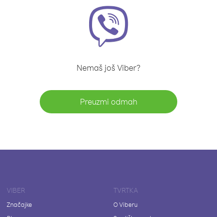
Nemaš još Viber?
Preuzmi odmah
VIBER
TVRTKA
Značajke
O Viberu