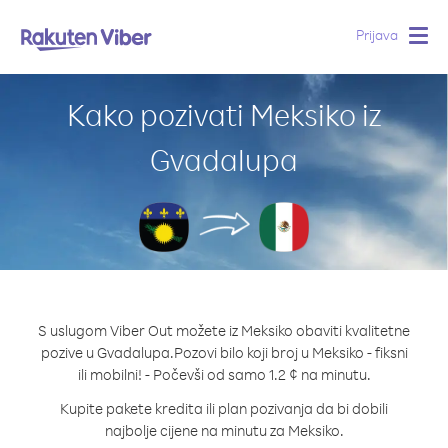
Prijava
Togg
navig
Kako pozivati Meksiko iz
Gvadalupa
S uslugom Viber Out možete iz Meksiko obaviti kvalitetne
pozive u Gvadalupa.
Pozovi bilo koji broj u Meksiko - fiksni
ili mobilni! - Počevši od samo 1.2 ¢ na minutu.
Kupite pakete kredita ili plan pozivanja da bi dobili
najbolje cijene na minutu za Meksiko.