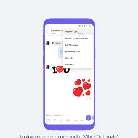
Iz glave razgovora odaberite "Viber Out poziv"