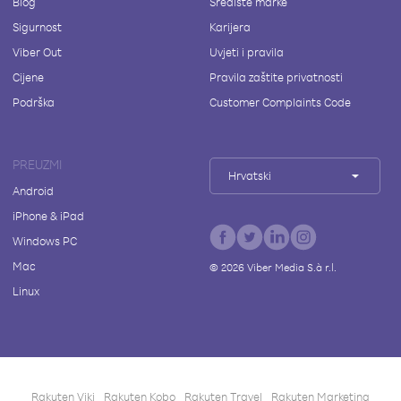
Blog
Središte marke
Sigurnost
Karijera
Viber Out
Uvjeti i pravila
Cijene
Pravila zaštite privatnosti
Podrška
Customer Complaints Code
PREUZMI
Hrvatski
Android
iPhone & iPad
Windows PC
Mac
©
2026
Viber Media S.à r.l.
Linux
Rakuten Viki
Rakuten Kobo
Rakuten Travel
Rakuten Marketing