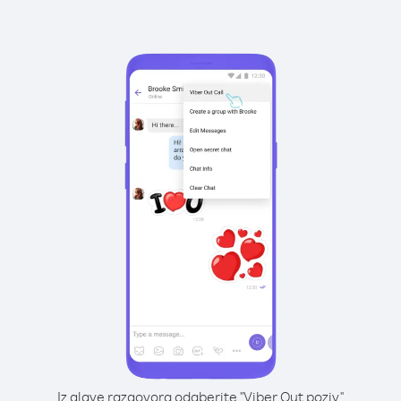
Iz glave razgovora odaberite "Viber Out poziv"