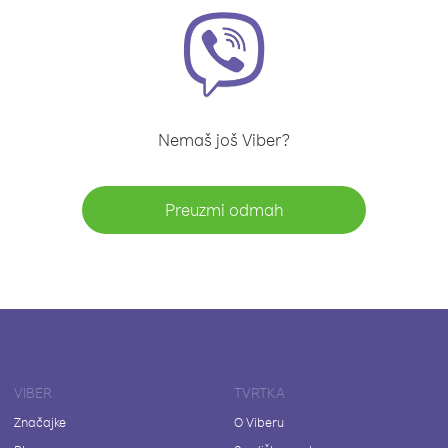
Nemaš još Viber?
Preuzmi odmah
VIBER
TVRTKA
Značajke
O Viberu