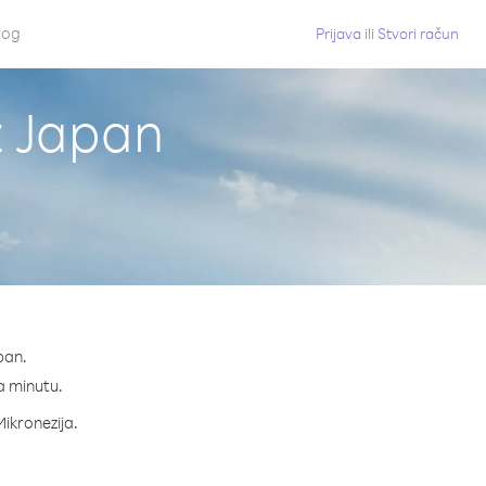
log
Prijava
ili
Stvori račun
z Japan
pan.
na minutu.
Mikronezija.