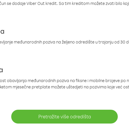
ačun se dodaje Viber Out kredit. Sa tim kreditom možete zvati bilo koj
ja
ljanje međunarodnih poziva na željeno odredište u trajanju od 30 
a
nost obavljanja međunarodnih poziva na fiksne i mobilne brojeve po 
paketom mjesečne pretplate možete uštedjeti na pozivima koje već os
Pretražite više odredišta