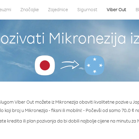
euzmi
Značajke
Zajednice
Sigurnost
Viber Out
B
ozivati Mikronezija i
slugom Viber Out možete iz Mikronezija obaviti kvalitetne pozive u Ja
lo koji broj u Mikronezija - fiksni ili mobilni! - Počevši od samo 70.0 ¢ 
te kredita ili plan pozivanja da bi dobili najbolje cijene na minutu za 