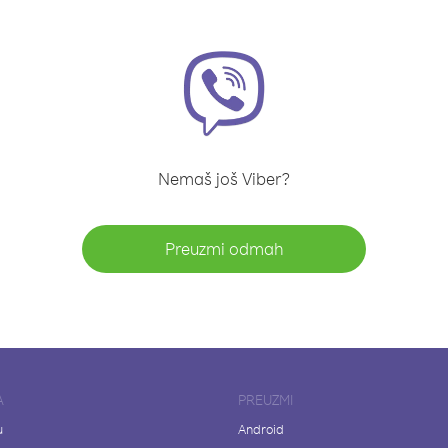
Nemaš još Viber?
Preuzmi odmah
A
PREUZMI
u
Android