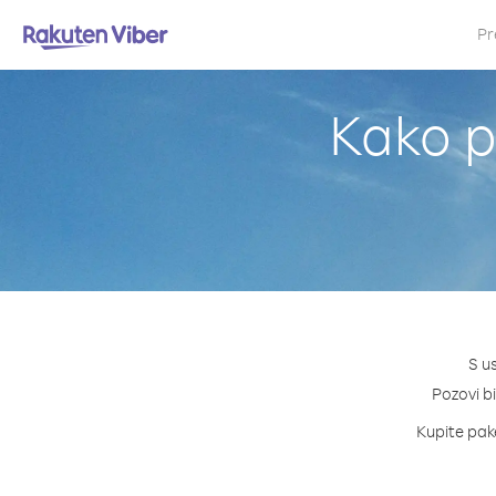
Pr
Kako p
S u
Pozovi bi
Kupite pake