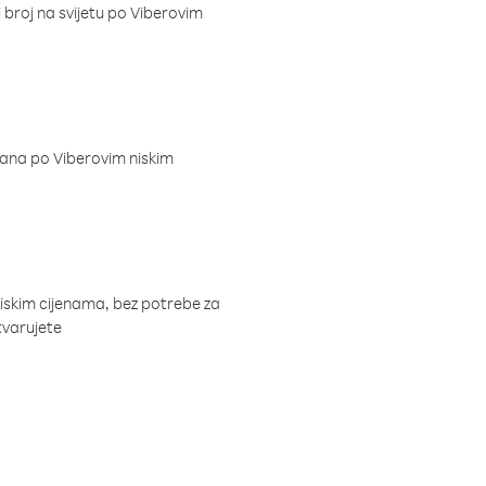
i broj na svijetu po Viberovim
dana po Viberovim niskim
niskim cijenama, bez potrebe za
tvarujete