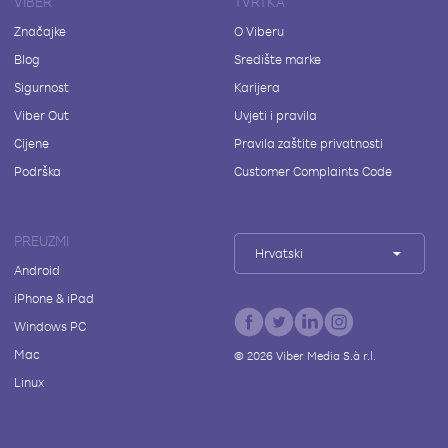
VIBER
TVRTKA
Značajke
O Viberu
Blog
Središte marke
Sigurnost
Karijera
Viber Out
Uvjeti i pravila
Cijene
Pravila zaštite privatnosti
Podrška
Customer Complaints Code
PREUZMI
Hrvatski
Android
iPhone & iPad
Windows PC
Mac
©
2026
Viber Media S.à r.l.
Linux