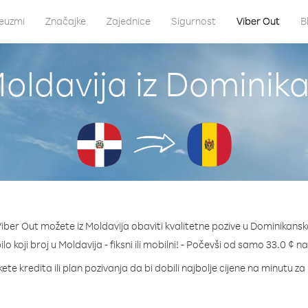
euzmi
Značajke
Zajednice
Sigurnost
Viber Out
B
Moldavija iz Dominik
iber Out možete iz Moldavija obaviti kvalitetne pozive u Dominikansk
ilo koji broj u Moldavija - fiksni ili mobilni! - Počevši od samo 33.0 ¢ n
ete kredita ili plan pozivanja da bi dobili najbolje cijene na minutu za