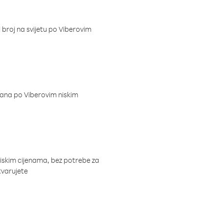
i broj na svijetu po Viberovim
dana po Viberovim niskim
niskim cijenama, bez potrebe za
tvarujete