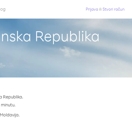
log
Prijava
ili
Stvori račun
anska Republika
a Republika.
a minutu.
 Moldavija.