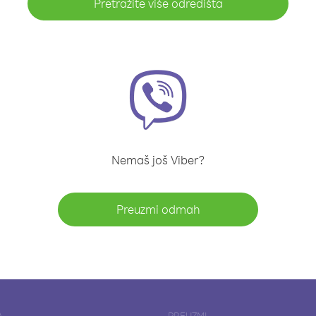
Pretražite više odredišta
Nemaš još Viber?
Preuzmi odmah
A
PREUZMI