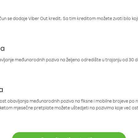
ačun se dodaje Viber Out kredit. Sa tim kreditom možete zvati bilo koj
ja
ljanje međunarodnih poziva na željeno odredište u trajanju od 30 
a
nost obavljanja međunarodnih poziva na fiksne i mobilne brojeve po 
paketom mjesečne pretplate možete uštedjeti na pozivima koje već os