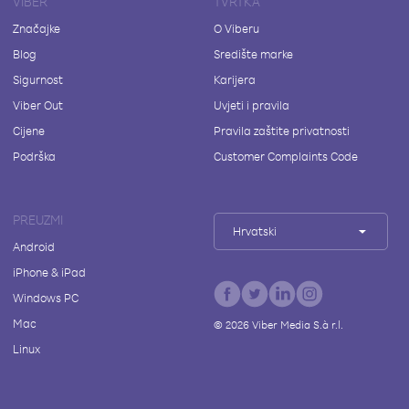
VIBER
TVRTKA
Značajke
O Viberu
Blog
Središte marke
Sigurnost
Karijera
Viber Out
Uvjeti i pravila
Cijene
Pravila zaštite privatnosti
Podrška
Customer Complaints Code
PREUZMI
Hrvatski
Android
iPhone & iPad
Windows PC
Mac
©
2026
Viber Media S.à r.l.
Linux