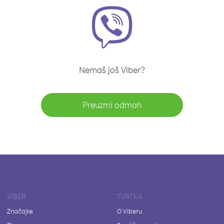
Nemaš još Viber?
Preuzmi odmah
VIBER
TVRTKA
Značajke
O Viberu