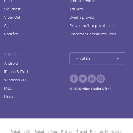
Blog
Središte marke
Sigurnost
Karijera
Viber Out
Uvjeti i pravila
Cijene
Pravila zaštite privatnosti
Podrška
Customer Complaints Code
PREUZMI
Hrvatski
Android
iPhone & iPad
Windows PC
Mac
©
2026
Viber Media S.à r.l.
Linux
Rakuten Viki
Rakuten Kobo
Rakuten Travel
Rakuten Marketing