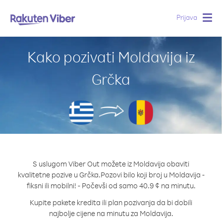
Prijava
Togg
navig
Kako pozivati Moldavija iz
Grčka
S uslugom Viber Out možete iz Moldavija obaviti
kvalitetne pozive u Grčka.
Pozovi bilo koji broj u Moldavija -
fiksni ili mobilni! - Počevši od samo 40.9 ¢ na minutu.
Kupite pakete kredita ili plan pozivanja da bi dobili
najbolje cijene na minutu za Moldavija.