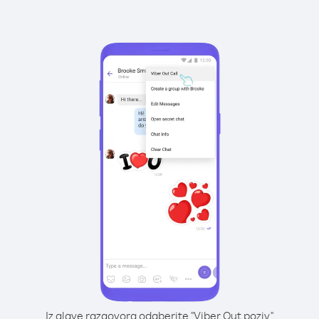
Iz glave razgovora odaberite "Viber Out poziv"