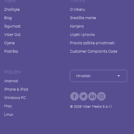
VIBER
TVRTKA
Značajke
O Viberu
Blog
Središte marke
Sigurnost
Karijera
Viber Out
Uvjeti i pravila
Cijene
Pravila zaštite privatnosti
Podrška
Customer Complaints Code
PREUZMI
Hrvatski
Android
iPhone & iPad
Windows PC
Mac
©
2026
Viber Media S.à r.l.
Linux