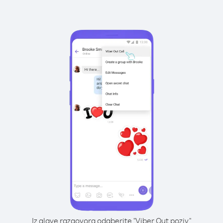
Iz glave razgovora odaberite "Viber Out poziv"