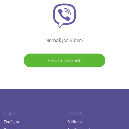
Nemaš još Viber?
Preuzmi odmah
VIBER
TVRTKA
Značajke
O Viberu