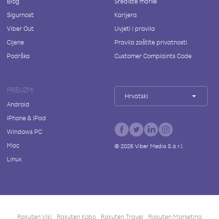
Blog
Središte marke
Sigurnost
Karijera
Viber Out
Uvjeti i pravila
Cijene
Pravila zaštite privatnosti
Podrška
Customer Complaints Code
PREUZMI
Hrvatski
Android
iPhone & iPad
Windows PC
Mac
©
2026
Viber Media S.à r.l.
Linux
Rakuten Viki
Rakuten Kobo
Rakuten Travel
Rakuten Marketing