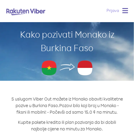
Prijava
Togg
navig
Kako pozivati Monako iz
Burkina Faso
S uslugom Viber Out možete iz Monako obaviti kvalitetne
pozive u Burkina Faso.
Pozovi bilo koji broj u Monako -
fiksni ili mobilni! - Počevši od samo 15.0 ¢ na minutu.
Kupite pakete kredita ili plan pozivanja da bi dobili
najbolje cijene na minutu za Monako.