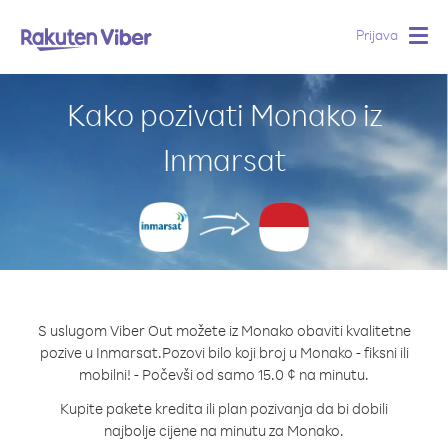
Prijava
Togg
navig
Kako pozivati Monako iz
Inmarsat
S uslugom Viber Out možete iz Monako obaviti kvalitetne
pozive u Inmarsat.
Pozovi bilo koji broj u Monako - fiksni ili
mobilni! - Počevši od samo 15.0 ¢ na minutu.
Kupite pakete kredita ili plan pozivanja da bi dobili
najbolje cijene na minutu za Monako.