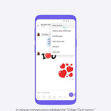
Iz glave razgovora odaberite "Viber Out poziv"