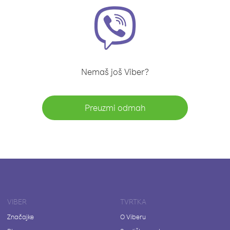
Nemaš još Viber?
Preuzmi odmah
VIBER
TVRTKA
Značajke
O Viberu