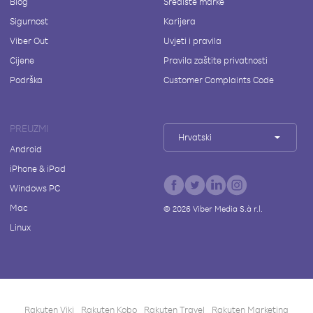
Blog
Središte marke
Sigurnost
Karijera
Viber Out
Uvjeti i pravila
Cijene
Pravila zaštite privatnosti
Podrška
Customer Complaints Code
PREUZMI
Hrvatski
Android
iPhone & iPad
Windows PC
Mac
©
2026
Viber Media S.à r.l.
Linux
Rakuten Viki
Rakuten Kobo
Rakuten Travel
Rakuten Marketing