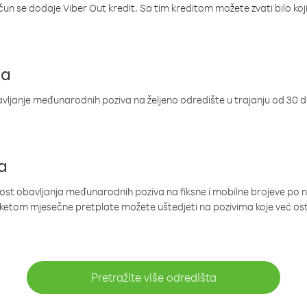
ačun se dodaje Viber Out kredit. Sa tim kreditom možete zvati bilo koj
ja
ljanje međunarodnih poziva na željeno odredište u trajanju od 30 
a
nost obavljanja međunarodnih poziva na fiksne i mobilne brojeve po 
paketom mjesečne pretplate možete uštedjeti na pozivima koje već os
Pretražite više odredišta