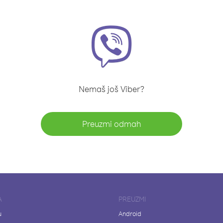
Nemaš još Viber?
Preuzmi odmah
A
PREUZMI
u
Android