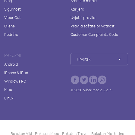
Blog
Središte marke
Sigurnost
Karijera
Viber Out
Uvjeti i pravila
Cijene
Pravila zaštite privatnosti
Podrška
Customer Complaints Code
PREUZMI
Hrvatski
Android
iPhone & iPad
Windows PC
Mac
©
2026
Viber Media S.à r.l.
Linux
Rakuten Viki
Rakuten Kobo
Rakuten Travel
Rakuten Marketing