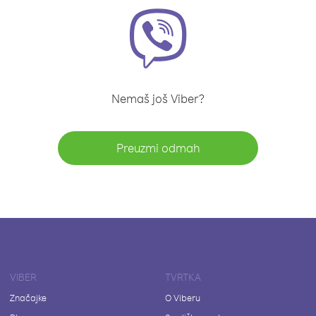
Nemaš još Viber?
Preuzmi odmah
VIBER
TVRTKA
Značajke
O Viberu