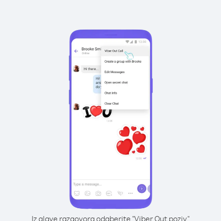
Iz glave razgovora odaberite "Viber Out poziv"