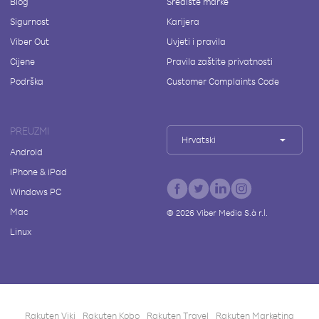
Blog
Središte marke
Sigurnost
Karijera
Viber Out
Uvjeti i pravila
Cijene
Pravila zaštite privatnosti
Podrška
Customer Complaints Code
PREUZMI
Hrvatski
Android
iPhone & iPad
Windows PC
Mac
©
2026
Viber Media S.à r.l.
Linux
Rakuten Viki
Rakuten Kobo
Rakuten Travel
Rakuten Marketing