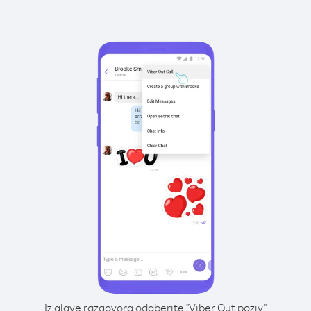
Iz glave razgovora odaberite "Viber Out poziv"