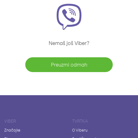
Nemaš još Viber?
Preuzmi odmah
VIBER
TVRTKA
Značajke
O Viberu