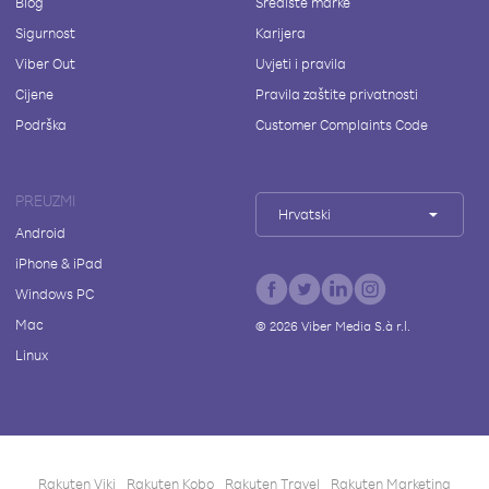
Blog
Središte marke
Sigurnost
Karijera
Viber Out
Uvjeti i pravila
Cijene
Pravila zaštite privatnosti
Podrška
Customer Complaints Code
PREUZMI
Hrvatski
Android
iPhone & iPad
Windows PC
Mac
©
2026
Viber Media S.à r.l.
Linux
Rakuten Viki
Rakuten Kobo
Rakuten Travel
Rakuten Marketing