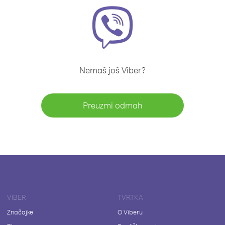
Nemaš još Viber?
Preuzmi odmah
VIBER
TVRTKA
Značajke
O Viberu