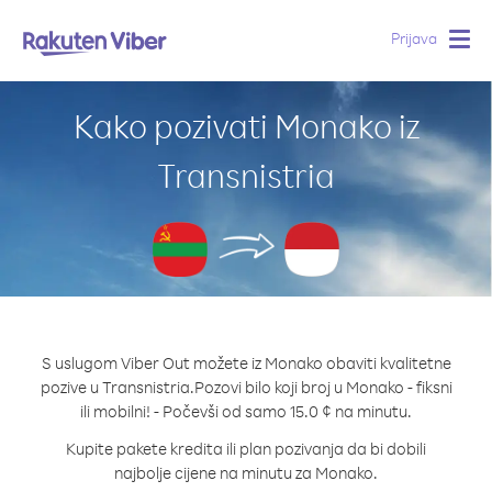
Prijava
Togg
navig
Kako pozivati Monako iz
Transnistria
S uslugom Viber Out možete iz Monako obaviti kvalitetne
pozive u Transnistria.
Pozovi bilo koji broj u Monako - fiksni
ili mobilni! - Počevši od samo 15.0 ¢ na minutu.
Kupite pakete kredita ili plan pozivanja da bi dobili
najbolje cijene na minutu za Monako.