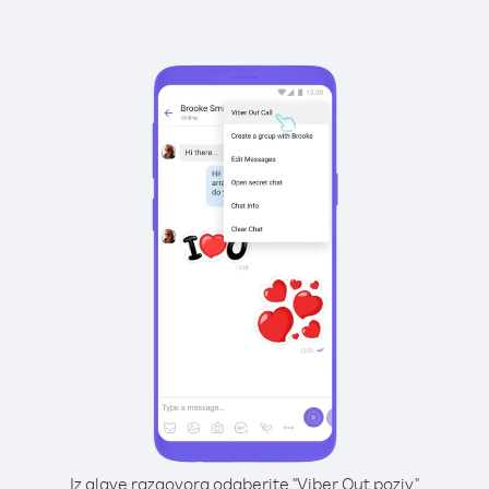
Iz glave razgovora odaberite "Viber Out poziv"