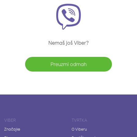
Nemaš još Viber?
Preuzmi odmah
VIBER
TVRTKA
Značajke
O Viberu