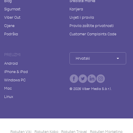
Blog
Središte marke
Sigurnost
Karijera
Viber Out
Uvjeti i pravila
Cijene
Pravila zaštite privatnosti
Podrška
Customer Complaints Code
PREUZMI
Hrvatski
Android
iPhone & iPad
Windows PC
Mac
©
2026
Viber Media S.à r.l.
Linux
Rakuten Viki
Rakuten Kobo
Rakuten Travel
Rakuten Marketing