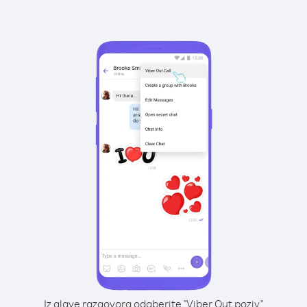
Iz glave razgovora odaberite "Viber Out poziv"