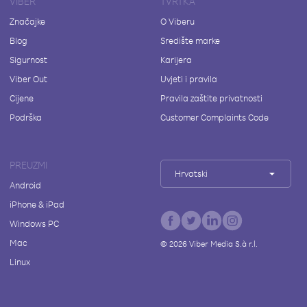
VIBER
TVRTKA
Značajke
O Viberu
Blog
Središte marke
Sigurnost
Karijera
Viber Out
Uvjeti i pravila
Cijene
Pravila zaštite privatnosti
Podrška
Customer Complaints Code
PREUZMI
Hrvatski
Android
iPhone & iPad
Windows PC
Mac
©
2026
Viber Media S.à r.l.
Linux