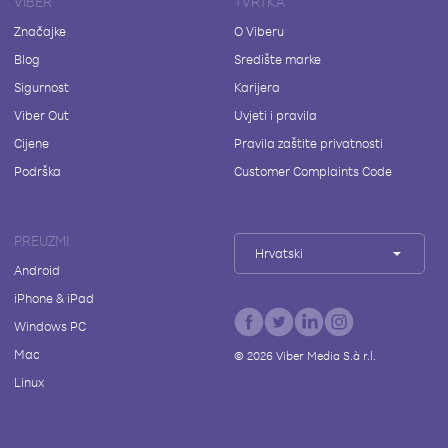
VIBER
TVRTKA
Značajke
O Viberu
Blog
Središte marke
Sigurnost
Karijera
Viber Out
Uvjeti i pravila
Cijene
Pravila zaštite privatnosti
Podrška
Customer Complaints Code
PREUZMI
Hrvatski
Android
iPhone & iPad
Windows PC
Mac
©
2026
Viber Media S.à r.l.
Linux