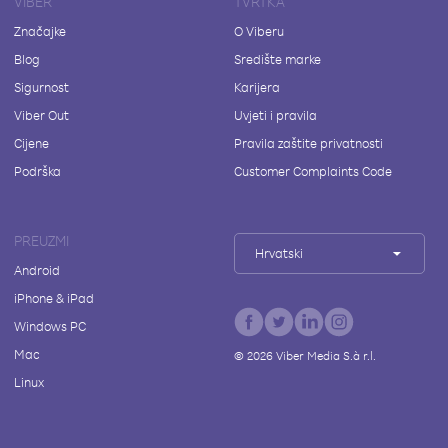
VIBER
TVRTKA
Značajke
O Viberu
Blog
Središte marke
Sigurnost
Karijera
Viber Out
Uvjeti i pravila
Cijene
Pravila zaštite privatnosti
Podrška
Customer Complaints Code
PREUZMI
Hrvatski
Android
iPhone & iPad
Windows PC
Mac
©
2026
Viber Media S.à r.l.
Linux