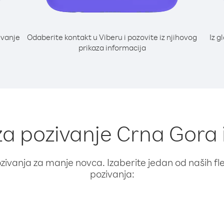
ivanje
Odaberite kontakt u Viberu i pozovite iz njihovog
Iz g
i
prikaza informacija
 za pozivanje Crna Gora 
ivanja za manje novca. Izaberite jedan od naših fleks
pozivanja: