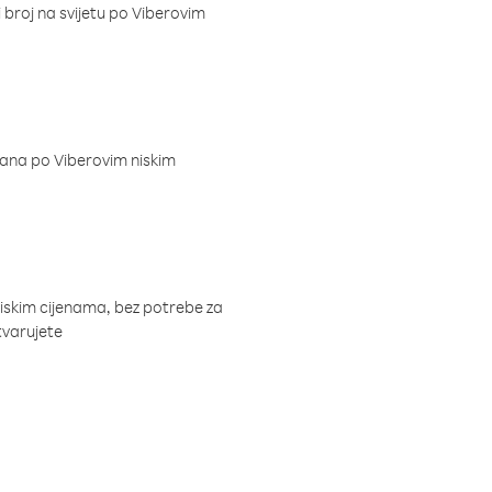
i broj na svijetu po Viberovim
dana po Viberovim niskim
niskim cijenama, bez potrebe za
tvarujete