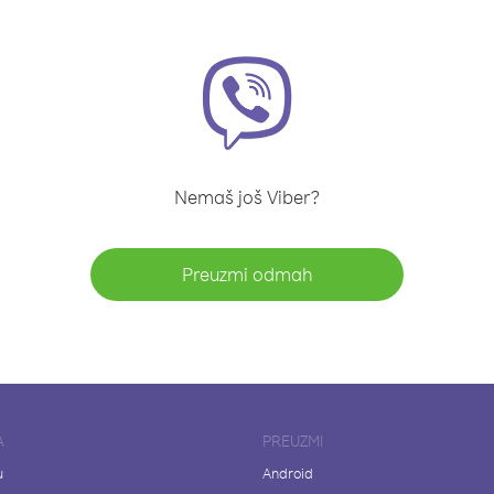
Nemaš još Viber?
Preuzmi odmah
A
PREUZMI
u
Android