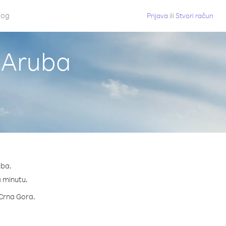
log
Prijava
ili
Stvori račun
z Aruba
uba.
a minutu.
a Crna Gora.