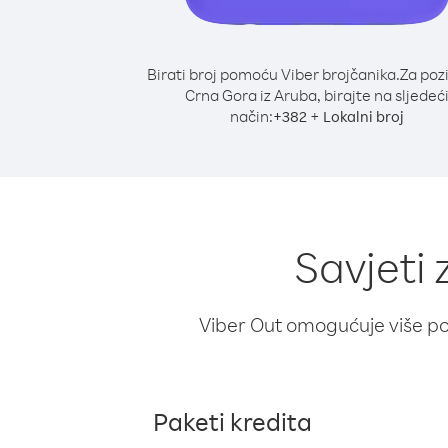
Birati broj pomoću Viber brojčanika.
Za poz
Crna Gora iz Aruba, birajte na sljedeć
način:
+
+
382
Lokalni broj
Savjeti
Viber Out omogućuje više poz
Paketi kredita