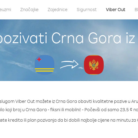
euzmi
Značajke
Zajednice
Sigurnost
Viber Out
B
ozivati Crna Gora i
slugom Viber Out možete iz Crna Gora obaviti kvalitetne pozive u Ar
ilo koji broj u Crna Gora - fiksni ili mobilni! - Počevši od samo 23.5 ¢ n
te kredita ili plan pozivanja da bi dobili najbolje cijene na minutu z