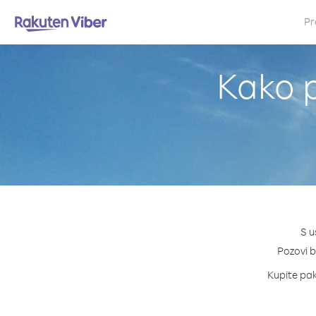
Pr
Kako p
S u
Pozovi b
Kupite pake