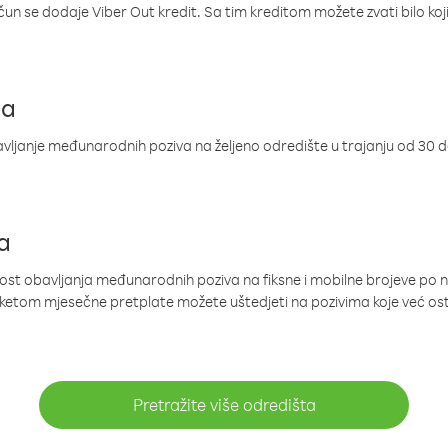
ačun se dodaje Viber Out kredit. Sa tim kreditom možete zvati bilo koj
ja
ljanje međunarodnih poziva na željeno odredište u trajanju od 30 
a
nost obavljanja međunarodnih poziva na fiksne i mobilne brojeve po 
paketom mjesečne pretplate možete uštedjeti na pozivima koje već os
Pretražite više odredišta