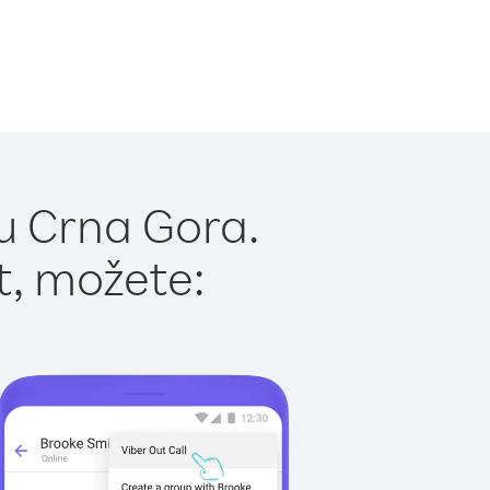
u Crna Gora.
t, možete: