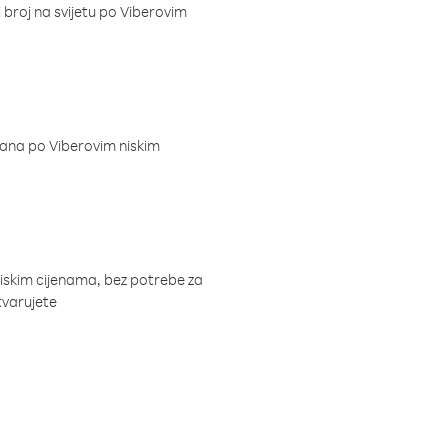
i broj na svijetu po Viberovim
dana po Viberovim niskim
niskim cijenama, bez potrebe za
tvarujete