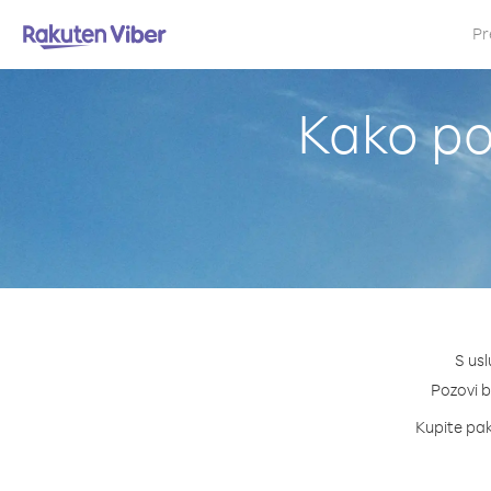
Pr
Kako po
S usl
Pozovi bi
Kupite pake