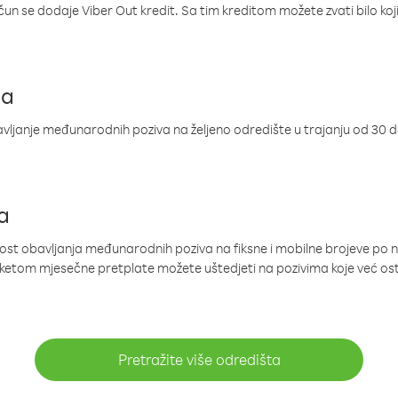
ačun se dodaje Viber Out kredit. Sa tim kreditom možete zvati bilo koj
ja
ljanje međunarodnih poziva na željeno odredište u trajanju od 30 
a
nost obavljanja međunarodnih poziva na fiksne i mobilne brojeve po 
paketom mjesečne pretplate možete uštedjeti na pozivima koje već os
Pretražite više odredišta