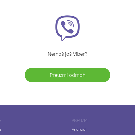
Nemaš još Viber?
Preuzmi odmah
A
PREUZMI
u
Android