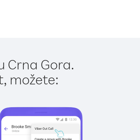
u Crna Gora.
t, možete: