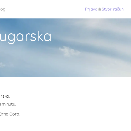
log
Prijava
ili
Stvori račun
Bugarska
arska.
na minutu.
a Crna Gora.