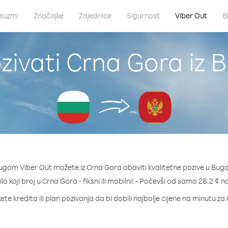
euzmi
Značajke
Zajednice
Sigurnost
Viber Out
B
zivati Crna Gora iz 
ugom Viber Out možete iz Crna Gora obaviti kvalitetne pozive u Bug
lo koji broj u Crna Gora - fiksni ili mobilni! - Počevši od samo 28.2 ¢ 
te kredita ili plan pozivanja da bi dobili najbolje cijene na minutu z